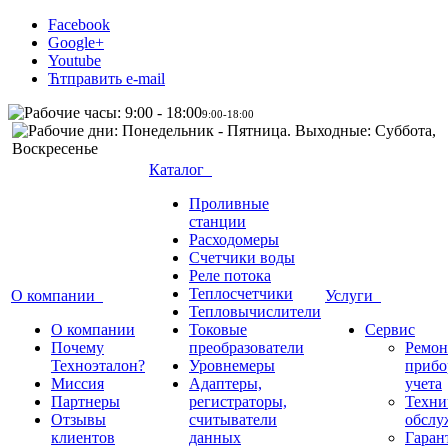
Facebook
Google+
Youtube
Ћтправить e-mail
9:00-18:00
Каталог
Проливные
станции
Расходомеры
Счетчики воды
Реле потока
Теплосчетчики
О компании
Услуги
Тепловычислители
О компании
Токовые
Сервис
Почему
преобразователи
Ремон
Техноэталон?
Уровнемеры
прибо
Миссия
Адаптеры,
учета
Партнеры
регистраторы,
Техни
Отзывы
считыватели
обслу
клиентов
данных
Гаран