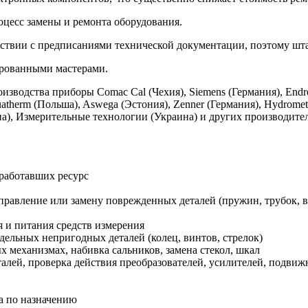
оцесс замены и ремонта оборудования.
етствии с предписаниями технической документации, поэтому ш
рованными мастерами.
изводства приборы Comac Cal (Чехия), Siemens (Германия), End
uatherm (Польша), Aswega (Эстония), Zenner (Германия), Hydrom
на), Измерительные технологии (Украина) и других производите
тработавших ресурс
правление или замену поврежденных деталей (пружин, трубок, 
я и питания средств измерения
тдельных непригодных деталей (колец, винтов, стрелок)
 механизмах, набивка сальников, замена стекол, шкал
алей, проверка действия преобразователей, усилителей, подвиж
а по назначению