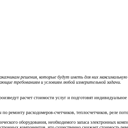
казчикам решения, которые будут иметь для них максимальную 
ающие требованиям и условиям любой измерительной задачи.
оизведут расчет стоимости услуг и подготовят индивидуальное
по ремонту расходомеров-счетчиков, теплосчетчиков, реле пото
ического оборудования, необходимого запаса электронных компо
тронных компонентов, что существенно снижает стоимость рем