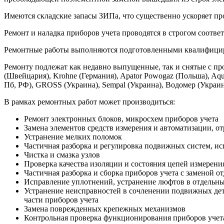
Имеются складские запасы ЗИПа, что существенно ускоряет пр
Ремонт и наладка приборов учета проводятся в строгом соотв
Ремонтные работы выполняются подготовленными квалифици
Ремонту подлежат как недавно выпущенные, так и снятые с про
(Швейцария), Krohne (Германия), Apator Powogaz (Польша), Aq
Пб, РФ), GROSS (Украина), Sempal (Украина), Водомер (Украи
В рамках ремонтных работ может производиться:
Ремонт электронных блоков, микросхем приборов учета
Замена элементов средств измерения и автоматизации, о
Устранение мелких поломок
Частичная разборка и регулировка подвижных систем, ис
Чистка и смазка узлов
Проверка качества изоляции и состояния цепей измерени
Частичная разборка и сборка приборов учета с заменой о
Исправление уплотнений, устранение люфтов в отдельных
Устранение неисправностей в сочленении подвижных дет
части приборов учета
Замена поврежденных крепежных механизмов
Контрольная проверка функционирования приборов учет